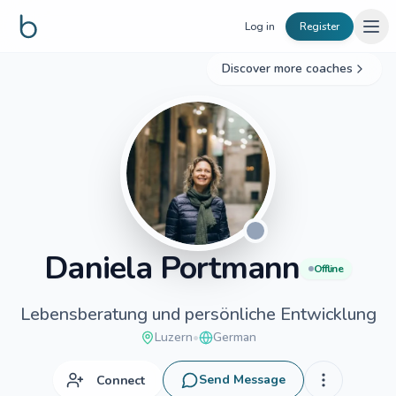
Skip to content
Log in
Register
Discover more coaches
Daniela
Portmann
Offline
Lebensberatung und persönliche Entwicklung
Luzern
•
German
Send Message
Connect