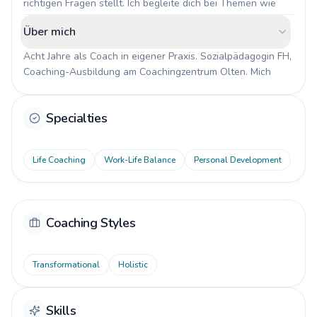
richtigen Fragen stellt. Ich begleite dich bei Themen wie 
Entscheidungsfindung, Selbstvertrauen und persönlicher 
Über mich
Weiterentwicklung. Offen, direkt, ohne Schnörkel. Mein 
Coaching ist keine Wunderlösung, sondern ein Prozess, in 
Acht Jahre als Coach in eigener Praxis. Sozialpädagogin FH, 
dem du Schritt für Schritt mehr Klarheit gewinnst.
Coaching-Ausbildung am Coachingzentrum Olten. Mich 
interessieren Menschen und ihre Geschichten. Vorher in der 
Jugendarbeit, was mir ein gutes Gespür für Dynamiken 
Specialties
gegeben hat und die Fähigkeit, auch bei schwierigen 
Themen ruhig und empathisch zu bleiben.
Life Coaching
Work-Life Balance
Personal Development
Coaching Styles
Transformational
Holistic
Skills