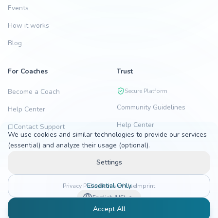
Events
How it works
Blog
For Coaches
Trust
Become a Coach
Secure Platform
Community Guidelines
Help Center
Help Center
Contact Support
We use cookies and similar technologies to provide our services
(essential) and analyze their usage (optional).
Settings
Essential Only
Privacy Policy
Terms of Use
Imprint
English (US)
Accept All
©
2026
bondigoo.
All rights reserved.