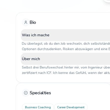
Bio
Was ich mache
Du überlegst, ob du den Job wechseln, dich selbstständi
Optionen durchzudenken, Risiken abzuwägen und eine Ents
Cheerleader noch Bremser, sondern jemand, der mit dir e
Über mich
Selbst drei Berufswechsel hinter mir, vom Ingenieur über
zertifiziert nach ICF. Ich kenne das Gefühl, wenn der ak
Unbekannten grösser ist als die Unzufriedenheit mit de
Specialties
Business Coaching
Career Development