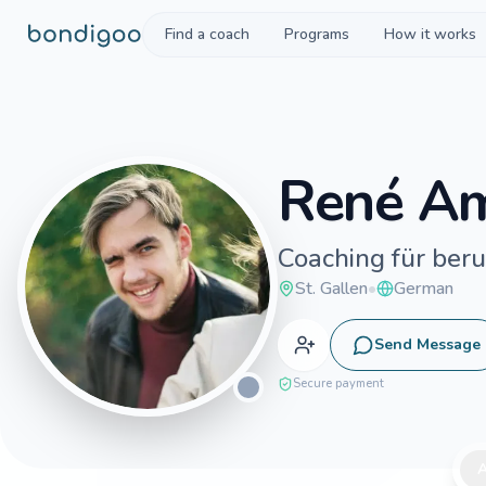
Skip to content
Find a coach
Programs
How it works
René
A
Coaching für beru
St. Gallen
•
German
Send Message
Connect
Secure payment