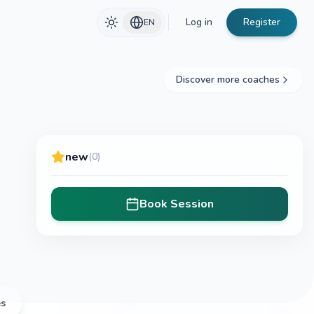
Log in
Register
EN
Discover more coaches
new
(0)
Book Session
es